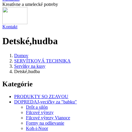
Kreatívne a umelecké potreby
Kontakt
Detské,hudba
Domov
SERVÍTKOVÁ TECHNIKA
Servítky na kusy
Detské,hudba
Kategórie
PRODUKTY SO ZĽAVOU
DOPREDAJ-vecičky za "babku"
Drôt a silón
Filcové výrezy
Filcové výrezy Vianoce
Formy na odlievanie
Koh-i-Noor