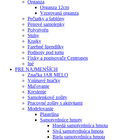
Organza
Organza 12cm
Vzorovaná organza
Pečiatky a šablóny
Penové samolepky
Polystyrén
Stuhy
Krajky
Farebné špendlíky
Podnosy pod tortu
Fixky a popisovače Centropen
Iné
PRE NAJMENŠÍCH
Značka JAR MELO
Vnímavé hračky
Maľovanie
Kreslenie
Samolepkové zošity
Pracovné zošity s aktivitami
Modelovanie
Plastelína
Samotvrdnúce hmoty
Hnedá samotvrdnúca hmota
Sivá samotvrdnúca hmota
Biela samotvrdnúca hmota