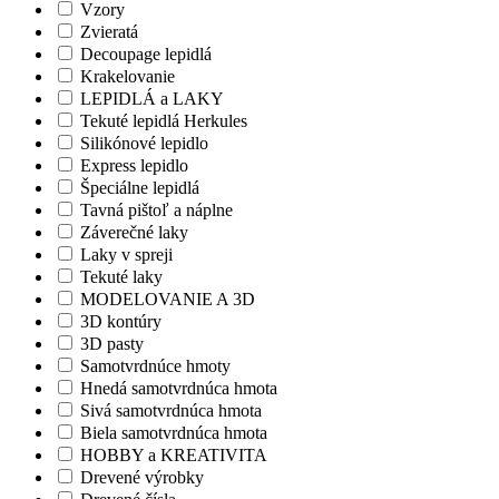
Vzory
Zvieratá
Decoupage lepidlá
Krakelovanie
LEPIDLÁ a LAKY
Tekuté lepidlá Herkules
Silikónové lepidlo
Express lepidlo
Špeciálne lepidlá
Tavná pištoľ a náplne
Záverečné laky
Laky v spreji
Tekuté laky
MODELOVANIE A 3D
3D kontúry
3D pasty
Samotvrdnúce hmoty
Hnedá samotvrdnúca hmota
Sivá samotvrdnúca hmota
Biela samotvrdnúca hmota
HOBBY a KREATIVITA
Drevené výrobky