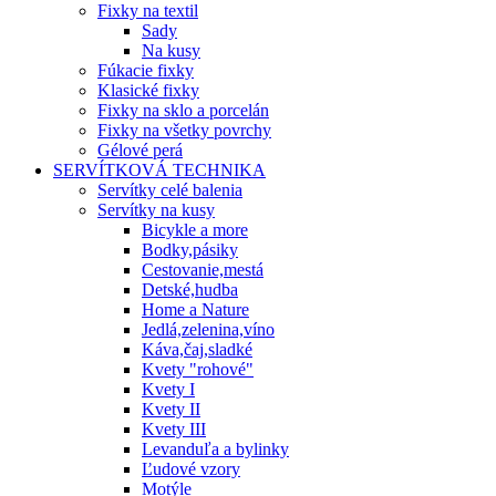
Fixky na textil
Sady
Na kusy
Fúkacie fixky
Klasické fixky
Fixky na sklo a porcelán
Fixky na všetky povrchy
Gélové perá
SERVÍTKOVÁ TECHNIKA
Servítky celé balenia
Servítky na kusy
Bicykle a more
Bodky,pásiky
Cestovanie,mestá
Detské,hudba
Home a Nature
Jedlá,zelenina,víno
Káva,čaj,sladké
Kvety "rohové"
Kvety I
Kvety II
Kvety III
Levanduľa a bylinky
Ľudové vzory
Motýle