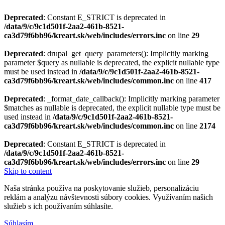
Deprecated
: Constant E_STRICT is deprecated in
/data/9/c/9c1d501f-2aa2-461b-8521-
ca3d79f6bb96/kreart.sk/web/includes/errors.inc
on line
29
Deprecated
: drupal_get_query_parameters(): Implicitly marking
parameter $query as nullable is deprecated, the explicit nullable type
must be used instead in
/data/9/c/9c1d501f-2aa2-461b-8521-
ca3d79f6bb96/kreart.sk/web/includes/common.inc
on line
417
Deprecated
: _format_date_callback(): Implicitly marking parameter
$matches as nullable is deprecated, the explicit nullable type must be
used instead in
/data/9/c/9c1d501f-2aa2-461b-8521-
ca3d79f6bb96/kreart.sk/web/includes/common.inc
on line
2174
Deprecated
: Constant E_STRICT is deprecated in
/data/9/c/9c1d501f-2aa2-461b-8521-
ca3d79f6bb96/kreart.sk/web/includes/errors.inc
on line
29
Skip to content
Naša stránka používa na poskytovanie služieb, personalizáciu
reklám a analýzu návštevnosti súbory cookies. Využívaním našich
služieb s ich používaním súhlasíte.
Súhlasím