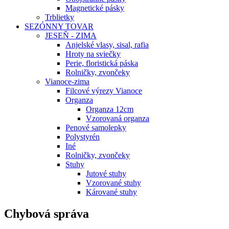
Magnetické pásky
Trblietky
SEZÓNNY TOVAR
JESEŇ - ZIMA
Anjelské vlasy, sisal, rafia
Hroty na sviečky
Perie, floristická páska
Rolničky, zvončeky
Vianoce-zima
Filcové výrezy Vianoce
Organza
Organza 12cm
Vzorovaná organza
Penové samolepky
Polystyrén
Iné
Rolničky, zvončeky
Stuhy
Jutové stuhy
Vzorované stuhy
Kárované stuhy
Chybová správa