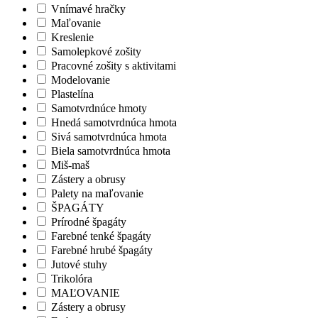
Vnímavé hračky
Maľovanie
Kreslenie
Samolepkové zošity
Pracovné zošity s aktivitami
Modelovanie
Plastelína
Samotvrdnúce hmoty
Hnedá samotvrdnúca hmota
Sivá samotvrdnúca hmota
Biela samotvrdnúca hmota
Miš-maš
Zástery a obrusy
Palety na maľovanie
ŠPAGÁTY
Prírodné špagáty
Farebné tenké špagáty
Farebné hrubé špagáty
Jutové stuhy
Trikolóra
MAĽOVANIE
Zástery a obrusy