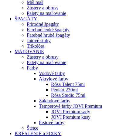
Miš-maš
Zástery a obrusy
Palety na maľovanie
ŠPAGÁTY
Prírodné špagáty
Farebné tenké špagáty
Farebné hrubé špagáty
Jutové stuhy
Trikolóra
MAĽOVANIE
Zástery a obrusy
Palety na maľovanie
Farby
Vodové farby
Akrylové farby
Rósa Talent 75ml
Pentart 230ml
Rósa Studio 75ml
Základové farby
Temperové farby JOVI Premium
JOVI Premium sady
JOVI Premium kusy
Prstové farby
Štetce
KRESLENIE a FIXKY