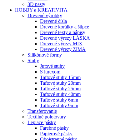
3D pasty
HOBBY a KREATIVITA
Drevené výrobky
Drevené čísla
Drevené korálky a štipce
Drevené texty a nápisy
Drevené výrezy LÁSKA
Drevené výrezy MIX
Drevené výrezy ZIMA
Silikónové formy
Stuhy
Jutové stuhy
S lurexom
Taftové stuhy 15mm
Taftové stuhy 20mm
Taftové stuhy 25mm
Taftové stuhy 40mm
Taftové stuhy 6mm
Taftové stuhy 9mm
Transferovanie
Textilné polotovary
Lepiace pásky
Farebné pásky
Papierové pásky
Obojstranné pásky