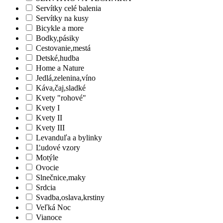
Servítky celé balenia
Servítky na kusy
Bicykle a more
Bodky,pásiky
Cestovanie,mestá
Detské,hudba
Home a Nature
Jedlá,zelenina,víno
Káva,čaj,sladké
Kvety "rohové"
Kvety I
Kvety II
Kvety III
Levanduľa a bylinky
Ľudové vzory
Motýle
Ovocie
Slnečnice,maky
Srdcia
Svadba,oslava,krstiny
Veľká Noc
Vianoce