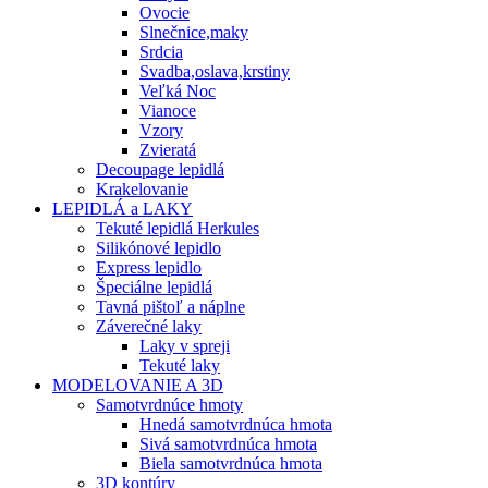
Ovocie
Slnečnice,maky
Srdcia
Svadba,oslava,krstiny
Veľká Noc
Vianoce
Vzory
Zvieratá
Decoupage lepidlá
Krakelovanie
LEPIDLÁ a LAKY
Tekuté lepidlá Herkules
Silikónové lepidlo
Express lepidlo
Špeciálne lepidlá
Tavná pištoľ a náplne
Záverečné laky
Laky v spreji
Tekuté laky
MODELOVANIE A 3D
Samotvrdnúce hmoty
Hnedá samotvrdnúca hmota
Sivá samotvrdnúca hmota
Biela samotvrdnúca hmota
3D kontúry