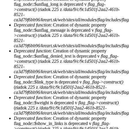
flag_node::$unflag_long is deprecated v
flag_flag-
>construct()
(riadok
225
z
/data/9/c/9c1d501f-2aa2-461b-
8521-
ca3d79f6bb96/kreart.sk/web/sites/all/modules/flag/includes/flag
Deprecated function
: Creation of dynamic property
flag_node::$unflag_message is deprecated v
flag_flag-
>construct()
(riadok
225
z
/data/9/c/9c1d501f-2aa2-461b-
8521-
ca3d79f6bb96/kreart.sk/web/sites/all/modules/flag/includes/flag
Deprecated function
: Creation of dynamic property
flag_node::$unflag_denied_text is deprecated v
flag_flag-
>construct()
(riadok
225
z
/data/9/c/9c1d501f-2aa2-461b-
8521-
ca3d79f6bb96/kreart.sk/web/sites/all/modules/flag/includes/flag
Deprecated function
: Creation of dynamic property
flag_node::$link_type is deprecated v
flag_flag->construct()
(riadok
225
z
/data/9/c/9c1d501f-2aa2-461b-8521-
ca3d79f6bb96/kreart.sk/web/sites/all/modules/flag/includes/flag
Deprecated function
: Creation of dynamic property
flag_node::$weight is deprecated v
flag_flag->construct()
(riadok
225
z
/data/9/c/9c1d501f-2aa2-461b-8521-
ca3d79f6bb96/kreart.sk/web/sites/all/modules/flag/includes/flag
Deprecated function
: Creation of dynamic property
flag_node::$show_in_links is deprecated v
flag_flag-
>construct()
(riadok
225
z
/data/9/c/9c1d501f-2aa2-461b-