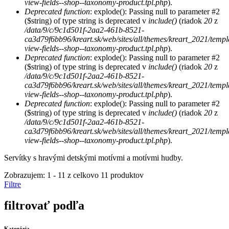
view-fields--shop--taxonomy-product.tpl.php
).
Deprecated function
: explode(): Passing null to parameter #2
($string) of type string is deprecated v
include()
(riadok
20
z
/data/9/c/9c1d501f-2aa2-461b-8521-
ca3d79f6bb96/kreart.sk/web/sites/all/themes/kreart_2021/temp
view-fields--shop--taxonomy-product.tpl.php
).
Deprecated function
: explode(): Passing null to parameter #2
($string) of type string is deprecated v
include()
(riadok
20
z
/data/9/c/9c1d501f-2aa2-461b-8521-
ca3d79f6bb96/kreart.sk/web/sites/all/themes/kreart_2021/temp
view-fields--shop--taxonomy-product.tpl.php
).
Deprecated function
: explode(): Passing null to parameter #2
($string) of type string is deprecated v
include()
(riadok
20
z
/data/9/c/9c1d501f-2aa2-461b-8521-
ca3d79f6bb96/kreart.sk/web/sites/all/themes/kreart_2021/temp
view-fields--shop--taxonomy-product.tpl.php
).
Servítky s hravými detskými motívmi a motívmi hudby.
Zobrazujem: 1 - 11 z celkovo 11 produktov
Filtre
filtrovať podľa
Kategória