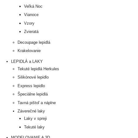
Veľká Noc
Vianoce
Vzory
Zvieratá
Decoupage lepidlá
Krakelovanie
LEPIDLÁ a LAKY
Tekuté lepidlá Herkules
Silikónové lepidlo
Express lepidlo
Špeciálne lepidlá
Tavná pištoľ a náplne
Záverečné laky
Laky v spreji
Tekuté laky
MODELOVANIE A 3D