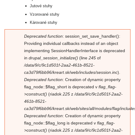
Jutové stuhy
Vzorované stuhy
Kárované stuhy
Chybová správa
Deprecated function
: session_set_save_handler():
Providing individual callbacks instead of an object
implementing SessionHandlerInterface is deprecated
in
drupal_session_initialize()
(line
245
of
/data/9/c/9c1d501f-2aa2-461b-8521-
ca3d79f6bb96/kreart.sk/web/includes/session.inc
).
Deprecated function
: Creation of dynamic property
flag_node::$flag_short is deprecated v
flag_flag-
>construct()
(riadok
225
z
/data/9/c/9c1d501f-2aa2-
461b-8521-
ca3d79f6bb96/kreart.sk/web/sites/all/modules/flag/includes/
Deprecated function
: Creation of dynamic property
flag_node::$flag_long is deprecated v
flag_flag-
>construct()
(riadok
225
z
/data/9/c/9c1d501f-2aa2-