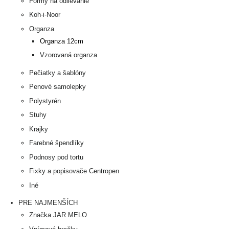
Formy na odlievanie
Koh-i-Noor
Organza
Organza 12cm
Vzorovaná organza
Pečiatky a šablóny
Penové samolepky
Polystyrén
Stuhy
Krajky
Farebné špendlíky
Podnosy pod tortu
Fixky a popisovače Centropen
Iné
PRE NAJMENŠÍCH
Značka JAR MELO