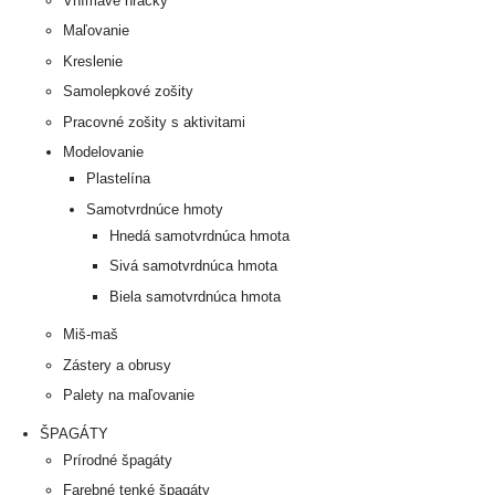
Vnímavé hračky
Maľovanie
Kreslenie
Samolepkové zošity
Pracovné zošity s aktivitami
Modelovanie
Plastelína
Samotvrdnúce hmoty
Hnedá samotvrdnúca hmota
Sivá samotvrdnúca hmota
Biela samotvrdnúca hmota
Miš-maš
Zástery a obrusy
Palety na maľovanie
ŠPAGÁTY
Prírodné špagáty
Farebné tenké špagáty