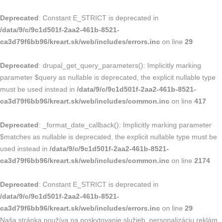
Deprecated
: Constant E_STRICT is deprecated in
/data/9/c/9c1d501f-2aa2-461b-8521-
ca3d79f6bb96/kreart.sk/web/includes/errors.inc
on line
29
Deprecated
: drupal_get_query_parameters(): Implicitly marking
parameter $query as nullable is deprecated, the explicit nullable type
must be used instead in
/data/9/c/9c1d501f-2aa2-461b-8521-
ca3d79f6bb96/kreart.sk/web/includes/common.inc
on line
417
Deprecated
: _format_date_callback(): Implicitly marking parameter
$matches as nullable is deprecated, the explicit nullable type must be
used instead in
/data/9/c/9c1d501f-2aa2-461b-8521-
ca3d79f6bb96/kreart.sk/web/includes/common.inc
on line
2174
Deprecated
: Constant E_STRICT is deprecated in
/data/9/c/9c1d501f-2aa2-461b-8521-
ca3d79f6bb96/kreart.sk/web/includes/errors.inc
on line
29
Skip
Naša stránka používa na poskytovanie služieb, personalizáciu reklám