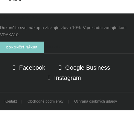
Získavate zľavu
Dokončite svoj nákup a získajte zľavu 10%. V pokladni zadajte kód:
VDAKA10
Neskôr
DOKONČIŤ NÁKUP
Facebook
Google Business
Instagram
Kontakt
Obchodné podmienky
Ochrana osobných údajov