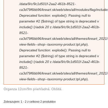
/data/9/c/9c1d501f-2aa2-461b-8521-
ca3d79f6bb96/kreart.sk/web/sites/all/modules/flag/includes/
Deprecated function
: explode(): Passing null to
parameter #2 ($string) of type string is deprecated v
include()
(riadok
20
z
/data/9/c/9c1d501f-2aa2-461b-
8521-
ca3d79f6bb96/kreart.sk/web/sites/all/themes/kreart_2021
view-fields--shop--taxonomy-product.tpl.php
).
Deprecated function
: explode(): Passing null to
parameter #2 ($string) of type string is deprecated v
include()
(riadok
20
z
/data/9/c/9c1d501f-2aa2-461b-
8521-
ca3d79f6bb96/kreart.sk/web/sites/all/themes/kreart_2021
view-fields--shop--taxonomy-product.tpl.php
).
Organza 12cm/9m priehľadná. Obšitá.
Zobrazujem: 1 - 2 z celkovo 2 produktov