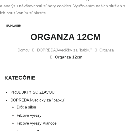
to
a analýzu návštevnosti súbory cookies. Využívaním našich služieb s
content
ich používaním súhlasíte.
SÚHLASÍM
ORGANZA 12CM
Domov
DOPREDAJ-vecičky za "babku"
Organza
Organza 12cm
KATEGÓRIE
PRODUKTY SO ZĽAVOU
DOPREDAJ-vecičky za "babku"
Drôt a silón
Filcové výrezy
Filcové výrezy Vianoce