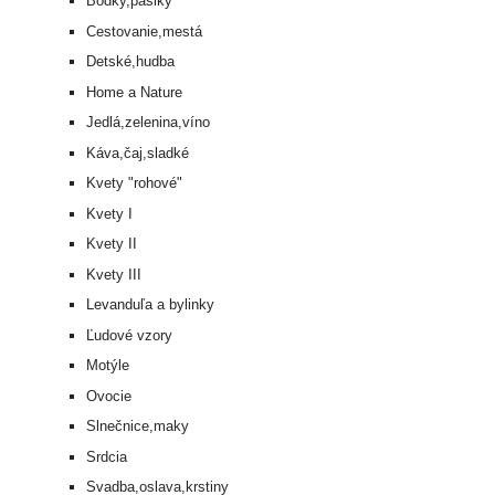
Bodky,pásiky
Cestovanie,mestá
Detské,hudba
Home a Nature
Jedlá,zelenina,víno
Káva,čaj,sladké
Kvety "rohové"
Kvety I
Kvety II
Kvety III
Levanduľa a bylinky
Ľudové vzory
Motýle
Ovocie
Slnečnice,maky
Srdcia
Svadba,oslava,krstiny